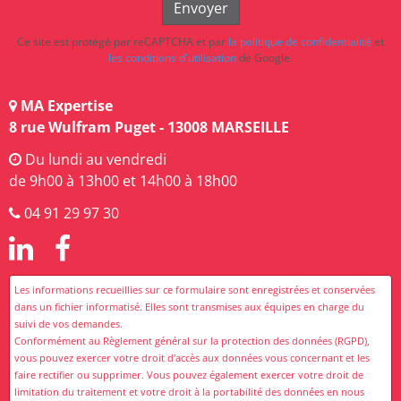
Envoyer
Ce site est protégé par reCAPTCHA et par
la politique de confidentialité
et
les conditions d'utilisation
de Google.
MA Expertise
8 rue Wulfram Puget - 13008
MARSEILLE
Du lundi au vendredi
de 9h00 à 13h00 et 14h00 à 18h00
04 91 29 97 30
Les informations recueillies sur ce formulaire sont enregistrées et conservées
dans un fichier informatisé. Elles sont transmises aux équipes en charge du
suivi de vos demandes.
Conformément au Règlement général sur la protection des données (RGPD),
vous pouvez exercer votre droit d'accès aux données vous concernant et les
faire rectifier ou supprimer. Vous pouvez également exercer votre droit de
limitation du traitement et votre droit à la portabilité des données en nous