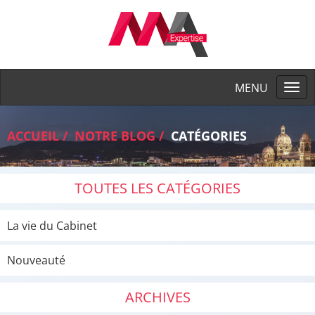
Togg
navi
ACCUEIL
NOTRE BLOG
CATÉGORIES
TOUTES LES CATÉGORIES
La vie du Cabinet
Nouveauté
ARCHIVES